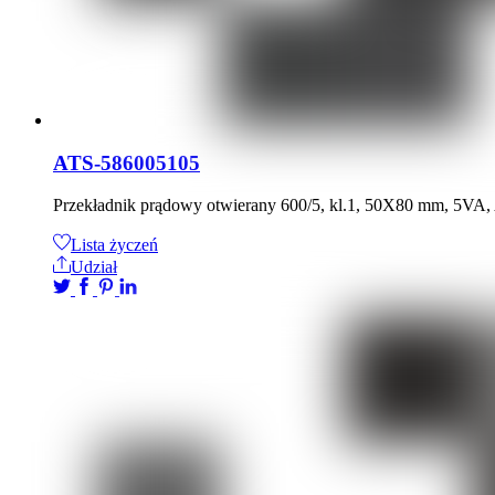
ATS-586005105
Przekładnik prądowy otwierany 600/5, kl.1, 50X80 mm, 5VA
Lista życzeń
Udział