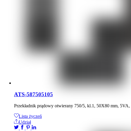
ATS-587505105
Przekładnik prądowy otwierany 750/5, kl.1, 50X80 mm, 5VA
Lista życzeń
Udział