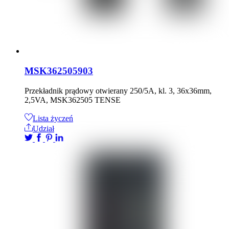
MSK362505903
Przekładnik prądowy otwierany 250/5A, kl. 3, 36x36mm,
2,5VA, MSK362505 TENSE
Lista życzeń
Udział