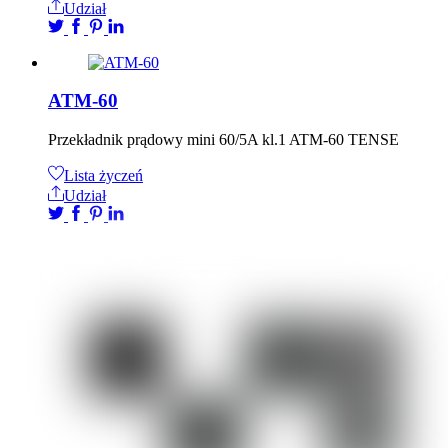
Udział
ATM-60
Przekładnik prądowy mini 60/5A kl.1 ATM-60 TENSE
Lista życzeń
Udział