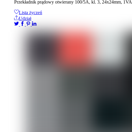
Przekładnik prądowy otwierany 100/5A, kl. 3, 24x24mm, 
Lista życzeń
Udział