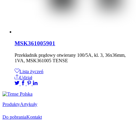
MSK361005901
Przekładnik prądowy otwierany 100/5A, kl. 3, 36x36mm,
1VA, MSK361005 TENSE
Lista życzeń
Udział
Produkty
Artykuły
Do pobrania
Kontakt
Oficjalny dystrybutor