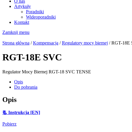
O nas
Artykuły
Poradniki
Wideoporadniki
Kontakt
Zamknij menu
Strona główna
/
Kompensacja
/
Regulatory mocy biernej
/ RGT-18E
RGT-18E SVC
Regulator Mocy Biernej RGT-18 SVC TENSE
Opis
Do pobrania
Opis
📃 Instrukcja [EN]
Pobierz