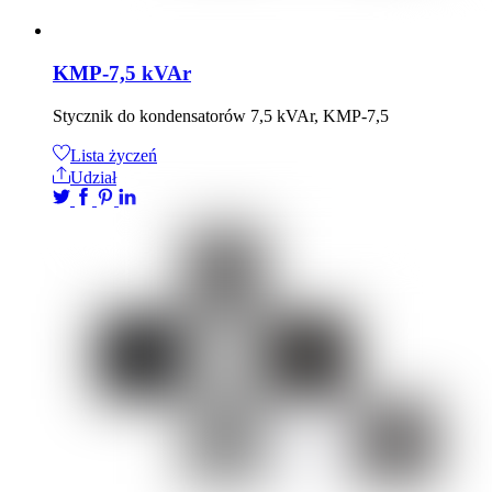
KMP-7,5 kVAr
Stycznik do kondensatorów 7,5 kVAr, KMP-7,5
Lista życzeń
Udział