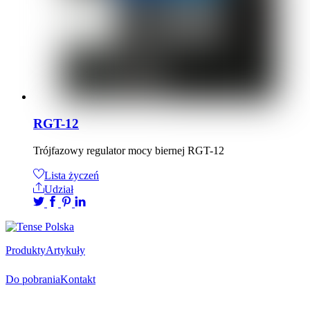
RGT-12
Trójfazowy regulator mocy biernej RGT-12
Lista życzeń
Udział
Produkty
Artykuły
Do pobrania
Kontakt
Oficjalny dystrybutor