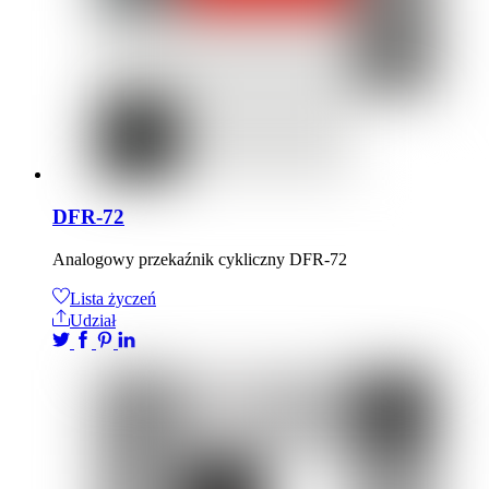
DFR-72
Analogowy przekaźnik cykliczny DFR-72
Lista życzeń
Udział