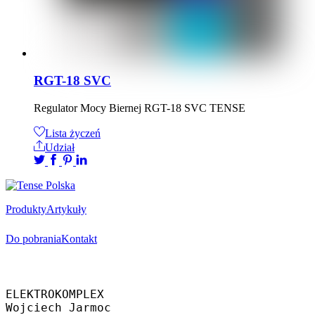
RGT-18 SVC
Regulator Mocy Biernej RGT-18 SVC TENSE
Lista życzeń
Udział
Produkty
Artykuły
Do pobrania
Kontakt
Oficjalny dystrybutor
ELEKTROKOMPLEX 
Wojciech Jarmoc