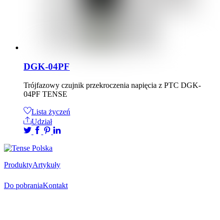
DGK-04PF
Trójfazowy czujnik przekroczenia napięcia z PTC DGK-
04PF TENSE
Lista życzeń
Udział
Produkty
Artykuły
Do pobrania
Kontakt
Oficjalny dystrybutor