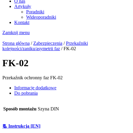
O nas
Artykuły
Poradniki
Wideoporadniki
Kontakt
Zamknij menu
Strona główna
/
Zabezpieczenia
/
Przekaźniki
kolejności/zaniku/asymetrii faz
/ FK-02
FK-02
Przekaźnik ochronny faz FK-02
Informacje dodatkowe
Do pobrania
Sposób montażu
Szyna DIN
📃 Instrukcja [EN]