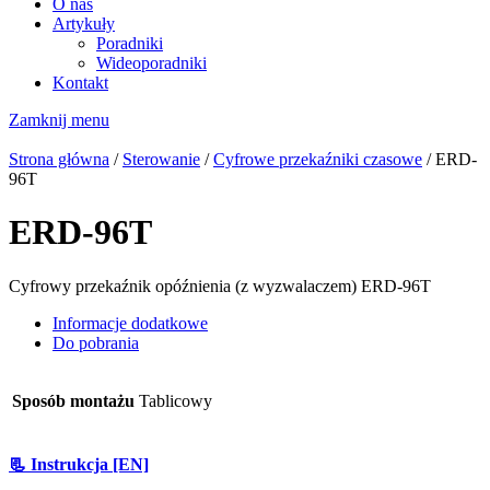
O nas
Artykuły
Poradniki
Wideoporadniki
Kontakt
Zamknij menu
Strona główna
/
Sterowanie
/
Cyfrowe przekaźniki czasowe
/ ERD-
96T
ERD-96T
Cyfrowy przekaźnik opóźnienia (z wyzwalaczem) ERD-96T
Informacje dodatkowe
Do pobrania
Sposób montażu
Tablicowy
📃 Instrukcja [EN]