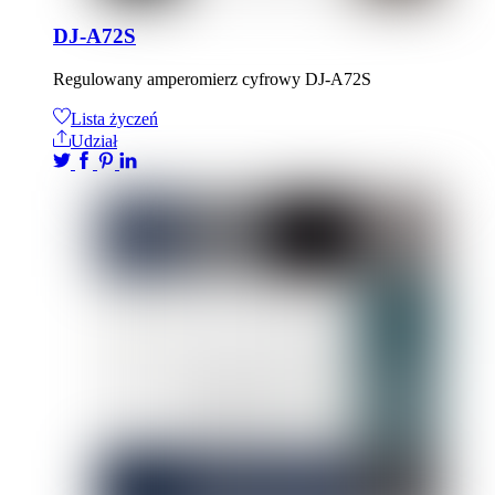
DJ-A72S
Regulowany amperomierz cyfrowy DJ-A72S
Lista życzeń
Udział