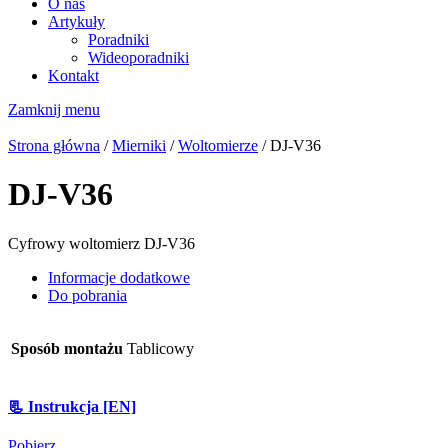
O nas
Artykuły
Poradniki
Wideoporadniki
Kontakt
Zamknij menu
Strona główna
/
Mierniki
/
Woltomierze
/ DJ-V36
DJ-V36
Cyfrowy woltomierz DJ-V36
Informacje dodatkowe
Do pobrania
Sposób montażu
Tablicowy
📃 Instrukcja [EN]
Pobierz