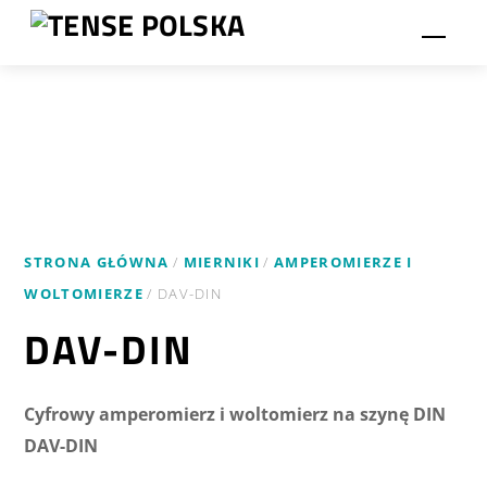
Przejdź
Men
do
treści
STRONA GŁÓWNA
/
MIERNIKI
/
AMPEROMIERZE I
WOLTOMIERZE
/ DAV-DIN
DAV-DIN
Cyfrowy amperomierz i woltomierz na szynę DIN
DAV-DIN