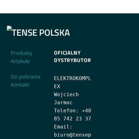
OFICJALNY
Produkty
DYSTRYBUTOR
Artykuły
Do pobrania
ELEKTROKOMPL
Kontakt
EX 
Wojciech 
Jarmoc
Telefon: +48 
85 742 23 37
Email: 
biuro@tensep