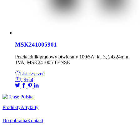
MSK241005901
Przekładnik prądowy otwierany 100/5A, kl. 3, 24x24mm,
1VA, MSK241005 TENSE
Lista życzeń
Udział
Produkty
Artykuły
Do pobrania
Kontakt
Oficjalny dystrybutor