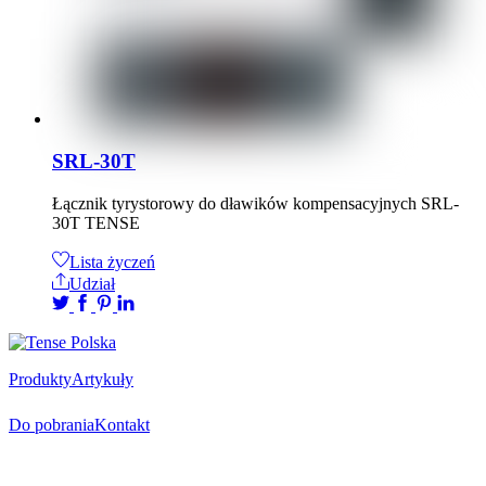
SRL-30T
Łącznik tyrystorowy do dławików kompensacyjnych SRL-
30T TENSE
Lista życzeń
Udział
Produkty
Artykuły
Do pobrania
Kontakt
Oficjalny dystrybutor