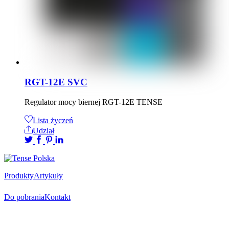
RGT-12E SVC
Regulator mocy biernej RGT-12E TENSE
Lista życzeń
Udział
Produkty
Artykuły
Do pobrania
Kontakt
Oficjalny dystrybutor