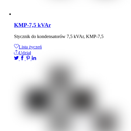
KMP-7,5 kVAr
Stycznik do kondensatorów 7,5 kVAr, KMP-7,5
Lista życzeń
Udział