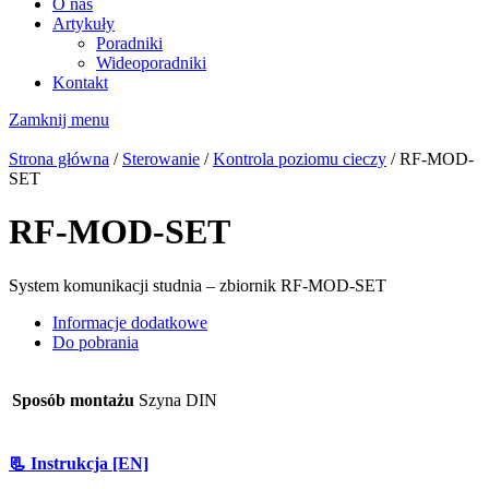
O nas
Artykuły
Poradniki
Wideoporadniki
Kontakt
Zamknij menu
Strona główna
/
Sterowanie
/
Kontrola poziomu cieczy
/ RF-MOD-
SET
RF-MOD-SET
System komunikacji studnia – zbiornik RF-MOD-SET
Informacje dodatkowe
Do pobrania
Sposób montażu
Szyna DIN
📃 Instrukcja [EN]