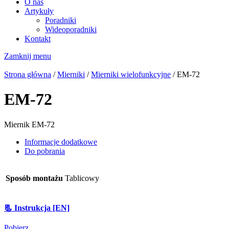
O nas
Artykuły
Poradniki
Wideoporadniki
Kontakt
Zamknij menu
Strona główna
/
Mierniki
/
Mierniki wielofunkcyjne
/ EM-72
EM-72
Miernik EM-72
Informacje dodatkowe
Do pobrania
Sposób montażu
Tablicowy
📃 Instrukcja [EN]
Pobierz