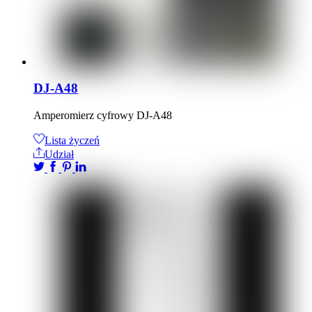
DJ-A48
Amperomierz cyfrowy DJ-A48
Lista życzeń
Udział