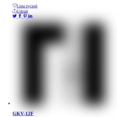
Lista życzeń
Udział
GKV-12F